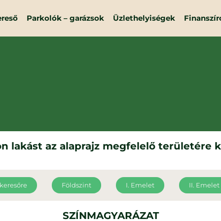
ereső
Parkolók – garázsok
Üzlethelyiségek
Finanszír
n lakást az alaprajz megfelelő területére k
 keresőre
Földszint
I. Emelet
II. Emelet
SZÍNMAGYARÁZAT