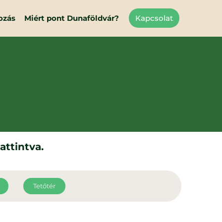
ozás
Miért pont Dunaföldvár?
Kapcsolat
attintva.
Tetőtér