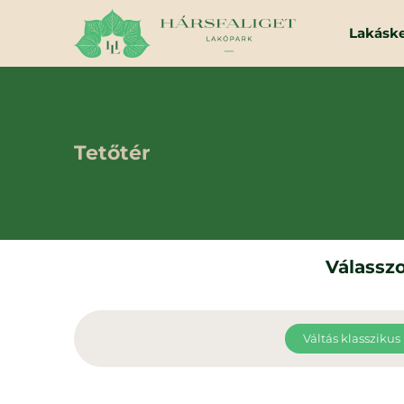
Lakásk
Tetőtér
Válasszo
Váltás klasszikus