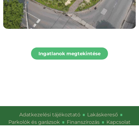
Ingatlanok megtekintése
Adatkezelési tájékoztató
Lakáskereső
Parkolók és garázsok
Finanszírozás
Kapcsolat
© Hársfaliget Lakópark - Minden jog fenntartva