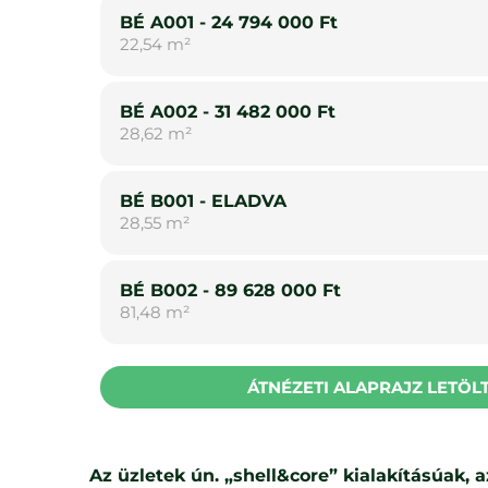
BÉ A001 - 24 794 000 Ft
22,54 m²
BÉ A002 - 31 482 000 Ft
28,62 m²
BÉ B001 - ELADVA
28,55 m²
BÉ B002 - 89 628 000 Ft
81,48 m²
ÁTNÉZETI ALAPRAJZ LETÖLT
Az üzletek ún. „shell&core” kialakításúak, 