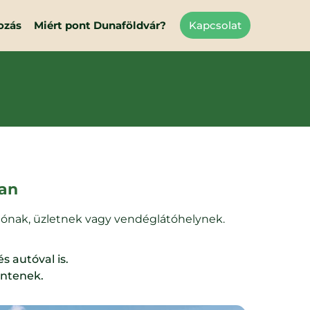
ozás
Miért pont Dunaföldvár?
Kapcsolat
ban
tatónak, üzletnek vagy vendéglátóhelynek.
 autóval is.
entenek.