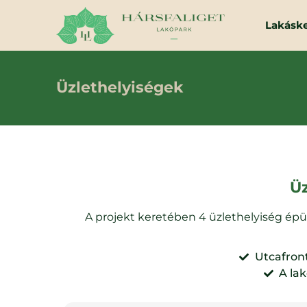
Lakásk
Üzlethelyiségek
Üz
A projekt keretében 4 üzlethelyiség épül
Utcafront
A lak