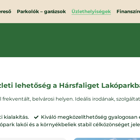
ereső
Parkolók – garázsok
Üzlethelyiségek
Finanszír
leti lehetőség a Hársfaliget Lakópark
 frekventált, belvárosi helyen. Ideális irodának, szolgál
i kialakítás.
Kiváló megközelíthetőség gyalogosan és
ópark lakói és a környékbeliek stabil célközönséget jel