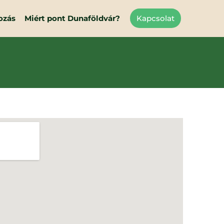
ozás
Miért pont Dunaföldvár?
Kapcsolat