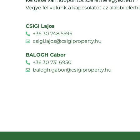
Kérdése van, időpontot szeretne egyeztetni?
Vegye fel velünk a kapcsolatot az alábbi elér
CSIGI Lajos
+36 30 748 5595
csigi.lajos@csigiproperty.hu
BALOGH Gábor
+36 30 731 6950
balogh.gabor@csigiproperty.hu