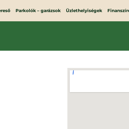
ereső
Parkolók – garázsok
Üzlethelyiségek
Finanszír