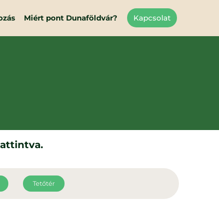
ozás
Miért pont Dunaföldvár?
Kapcsolat
attintva.
Tetőtér