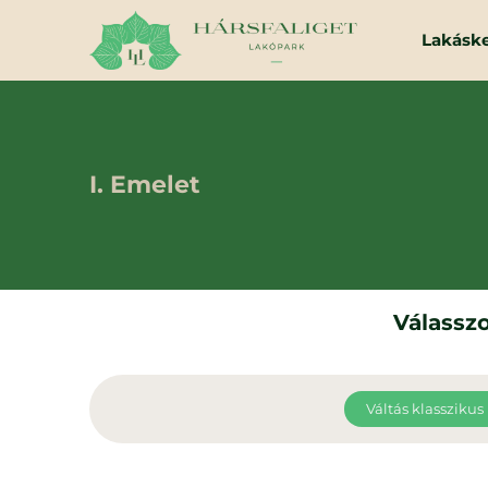
Lakásk
I. Emelet
Válasszo
Váltás klasszikus