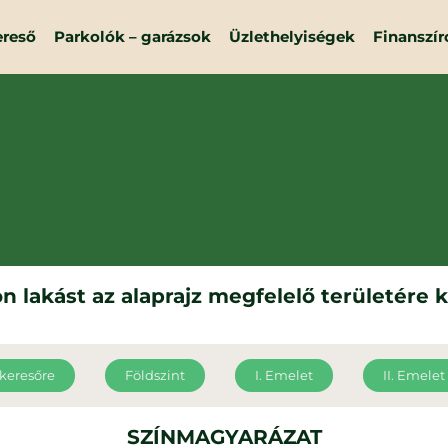
ereső
Parkolók – garázsok
Üzlethelyiségek
Finanszír
n lakást az alaprajz megfelelő területére k
 keresőre
Földszint
I. Emelet
II. Emelet
SZÍNMAGYARÁZAT