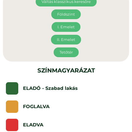
Váltás klasszikus keresőre
Földszint
I. Emelet
II. Emelet
Tetőtér
SZÍNMAGYARÁZAT
ELADÓ - Szabad lakás
FOGLALVA
ELADVA