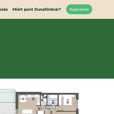
ozás
Miért pont Dunaföldvár?
Kapcsolat