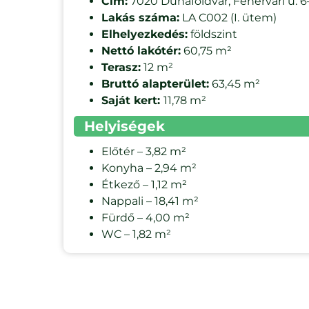
Cím:
7020 Dunaföldvár, Fehérvári u. 6
Lakás száma:
LA C002 (I. ütem)
Elhelyezkedés:
földszint
Nettó lakótér:
60,75 m²
Terasz:
12 m²
Bruttó alapterület:
63,45 m²
Saját kert:
11,78 m²
Helyiségek
Előtér – 3,82 m²
Konyha – 2,94 m²
Étkező – 1,12 m²
Nappali – 18,41 m²
Fürdő – 4,00 m²
WC – 1,82 m²