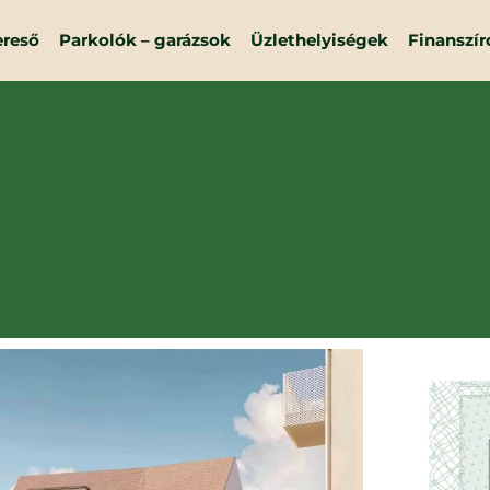
ereső
Parkolók – garázsok
Üzlethelyiségek
Finanszír