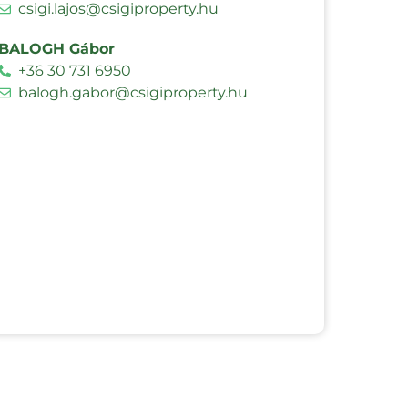
csigi.lajos@csigiproperty.hu
BALOGH Gábor
+36 30 731 6950
balogh.gabor@csigiproperty.hu