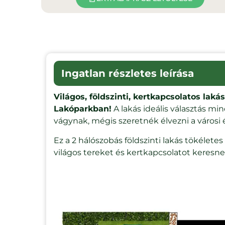
Ingatlan részletes leírása
Világos, földszinti, kertkapcsolatos lak
Lakóparkban!
A lakás ideális választás mi
vágynak, mégis szeretnék élvezni a városi 
Ez a 2 hálószobás földszinti lakás tökélete
világos tereket és kertkapcsolatot keres