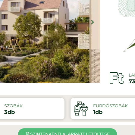
LA
73
SZOBÁK
FÜRDŐSZOBÁK
3db
1db
SZINTENKÉNTI ALAPRAJZ LETÖLTÉSE