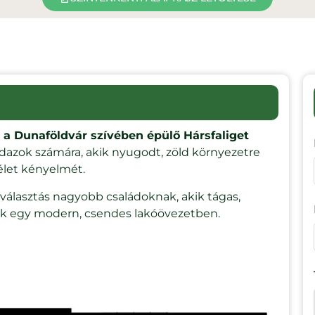
ás a Dunaföldvár szívében épülő Hársfaliget
ndazok számára, akik nyugodt, zöld környezetre
élet kényelmét.
s választás nagyobb családoknak, akik tágas,
nek egy modern, csendes lakóövezetben.