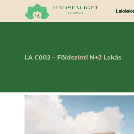
Lakásk
LA C002 – Földszinti N+2 Lakás