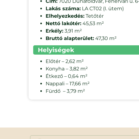
Cím:
7020 Dunaföldvár, Fehérvári u. 6
Lakás száma:
LA CT02 (I. ütem)
Elhelyezkedés:
Tetőtér
Nettó lakótér:
45,53 m²
Erkély:
3,91 m²
Bruttó alapterület:
47,30 m²
Helyiségek
Előtér – 2,62 m²
Konyha – 3,82 m²
Étkező – 0,64 m²
Nappali – 17,66 m²
Fürdő – 3,79 m²