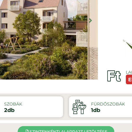
LA
E
SZOBÁK
FÜRDŐSZOBÁK
2db
1db
SZINTENKÉNTI ALAPRAJZ LETÖLTÉSE