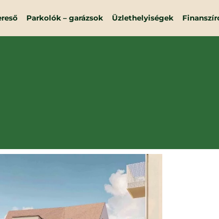
ereső
Parkolók – garázsok
Üzlethelyiségek
Finanszír