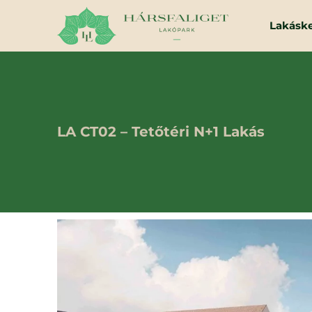
Lakásk
LA CT02 – Tetőtéri N+1 Lakás