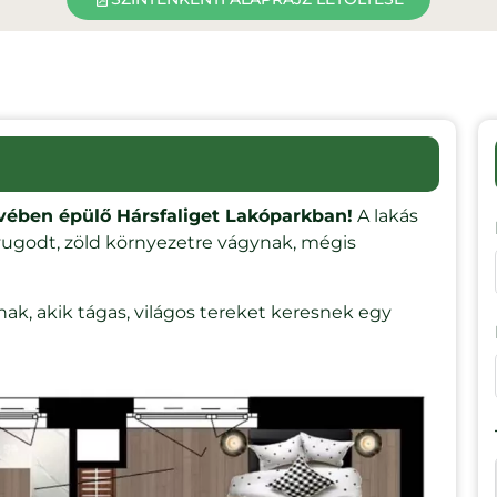
zívében épülő Hársfaliget Lakóparkban!
A lakás
nyugodt, zöld környezetre vágynak, mégis
knak, akik tágas, világos tereket keresnek egy