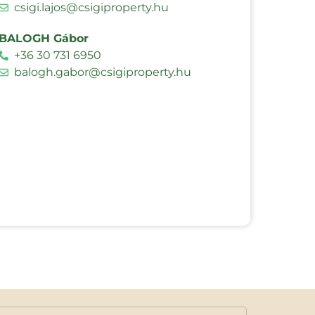
csigi.lajos@csigiproperty.hu
BALOGH Gábor
+36 30 731 6950
balogh.gabor@csigiproperty.hu