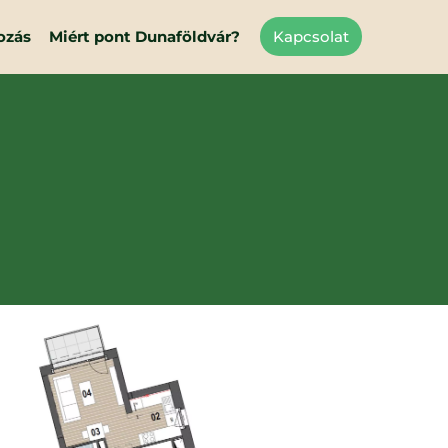
ozás
Miért pont Dunaföldvár?
Kapcsolat