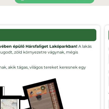
zívében épülő Hársfaliget Lakóparkban!
A lakás
nyugodt, zöld környezetre vágynak, mégis
knak, akik tágas, világos tereket keresnek egy