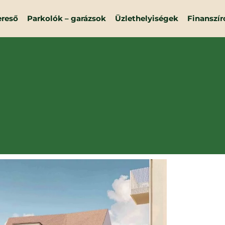
ereső
Parkolók – garázsok
Üzlethelyiségek
Finanszír