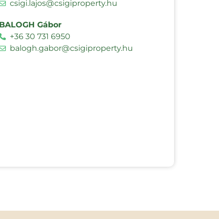
csigi.lajos@csigiproperty.hu
BALOGH Gábor
+36 30 731 6950
balogh.gabor@csigiproperty.hu