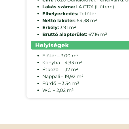
Lakás száma:
LA CT01 (I. ütem)
Elhelyezkedés:
Tetőtér
Nettó lakótér:
64,38 m²
Erkély:
3,91 m²
Bruttó alapterület:
67,16 m²
Helyiségek
Előtér – 3,00 m²
Konyha – 4,93 m²
Étkező – 1,12 m²
Nappali – 19,92 m²
Fürdő – 3,54 m²
WC – 2,02 m²