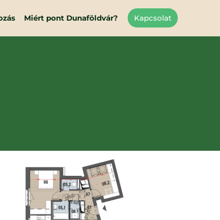
ozás
Miért pont Dunaföldvár?
Kapcsolat