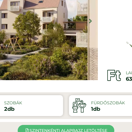
LA
63
SZOBÁK
FÜRDŐSZOBÁK
2db
1db
SZINTENKÉNTI ALAPRAJZ LETÖLTÉSE