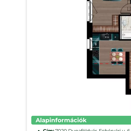
Alapinformációk
Cím:
7020 Dunaföldvár, Fehérvári u. 6