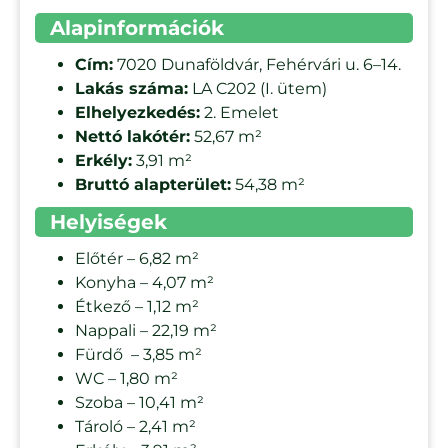
Alapinformációk
Cím:
7020 Dunaföldvár, Fehérvári u. 6–14.
Lakás száma:
LA C202 (I. ütem)
Elhelyezkedés:
2. Emelet
Nettó lakótér:
52,67 m²
Erkély:
3,91 m²
Bruttó alapterület:
54,38 m²
Helyiségek
Előtér – 6,82 m²
Konyha – 4,07 m²
Étkező – 1,12 m²
Nappali – 22,19 m²
Fürdő – 3,85 m²
WC – 1,80 m²
Szoba – 10,41 m²
Tároló – 2,41 m²