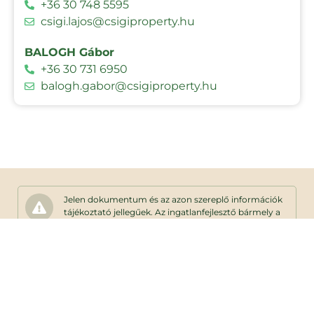
+36 30 748 5595
csigi.lajos@csigiproperty.hu
BALOGH Gábor
+36 30 731 6950
balogh.gabor@csigiproperty.hu
Jelen dokumentum és az azon szereplő információk
tájékoztató jellegűek. Az ingatlanfejlesztő bármely a
dokumentumhoz képesti eltéréssel kapcsolatban
kötelezettséget vagy felelősséget nem vállal. Az
alaprajzon található bútorok illusztrációk,
felszereltség műszaki leírás szerint.
Adatkezelési tájékoztató
Lakáskereső