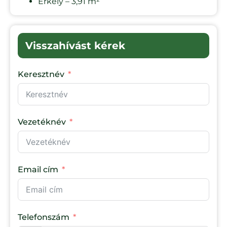
Erkély – 3,91 m²
Visszahívást kérek
Keresztnév
Vezetéknév
Email cím
Telefonszám