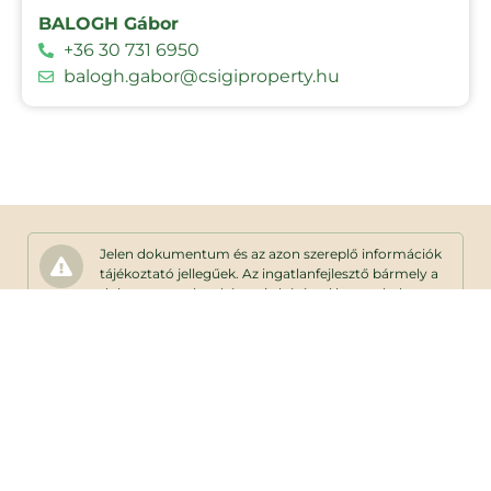
BALOGH Gábor
+36 30 731 6950
balogh.gabor@csigiproperty.hu
Jelen dokumentum és az azon szereplő információk
tájékoztató jellegűek. Az ingatlanfejlesztő bármely a
dokumentumhoz képesti eltéréssel kapcsolatban
kötelezettséget vagy felelősséget nem vállal. Az
alaprajzon található bútorok illusztrációk,
felszereltség műszaki leírás szerint.
Adatkezelési tájékoztató
Lakáskereső
Parkolók és garázsok
Finanszírozás
Kapcsolat