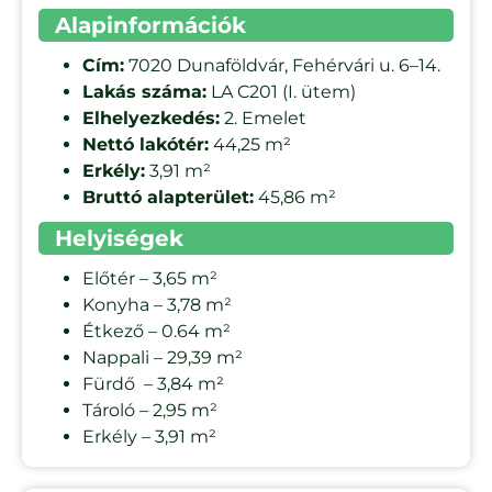
Alapinformációk
Cím:
7020 Dunaföldvár, Fehérvári u. 6–14.
Lakás száma:
LA C201 (I. ütem)
Elhelyezkedés:
2. Emelet
Nettó lakótér:
44,25 m²
Erkély:
3,91 m²
Bruttó alapterület:
45,86 m²
Helyiségek
Előtér – 3,65 m²
Konyha – 3,78 m²
Étkező – 0.64 m²
Nappali – 29,39 m²
Fürdő – 3,84 m²
Tároló – 2,95 m²
Erkély – 3,91 m²