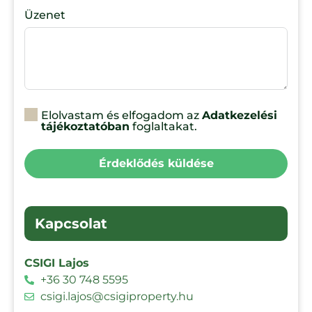
Üzenet
Elolvastam és elfogadom az
Adatkezelési
tájékoztatóban
foglaltakat.
Érdeklődés küldése
Kapcsolat
CSIGI Lajos
+36 30 748 5595
csigi.lajos@csigiproperty.hu