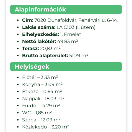
Alapinformációk
Cím:
7020 Dunaföldvár, Fehérvári u. 6–14.
Lakás száma:
LA C103 (I. ütem)
Elhelyezkedés:
1. Emelet
Nettó lakótér:
49,83 m²
Terasz:
20,83 m²
Bruttó alapterület:
51,79 m²
Helyiségek
Előtér – 3,33 m²
Konyha – 3,09 m²
Étkező – 0,64 m²
Nappali – 18,03 m²
Fürdő – 4,29 m²
WC – 1,85 m²
Szoba – 12,09 m²
Közlekedő – 3,20 m²