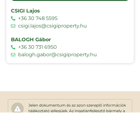
CSIGI Lajos
+36 30 748 5595
csigi.lajos@csigiproperty.hu
BALOGH Gábor
+36 30 731 6950
balogh.gabor@csigiproperty.hu
Jelen dokumentum és az azon szereplő információk
tájékoztató jellegűek. Az ingatlanfejlesztő bármely a
dokumentumhoz képesti eltéréssel kapcsolatban
kötelezettséget vagy felelősséget nem vállal. Az
alaprajzon található bútorok illusztrációk,
felszereltség műszaki leírás szerint.