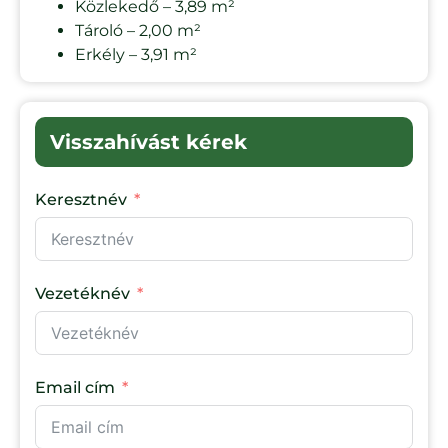
Közlekedő – 3,89 m²
Tároló – 2,00 m²
Erkély – 3,91 m²
Visszahívást kérek
Keresztnév
Vezetéknév
Email cím