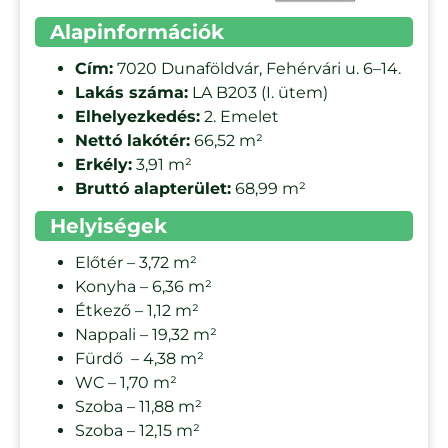
Alapinformációk
Cím:
7020 Dunaföldvár, Fehérvári u. 6–14.
Lakás száma:
LA B203 (I. ütem)
Elhelyezkedés:
2. Emelet
Nettó lakótér:
66,52 m²
Erkély:
3,91 m²
Bruttó alapterület:
68,99 m²
Helyiségek
Előtér – 3,72 m²
Konyha – 6,36 m²
Étkező – 1,12 m²
Nappali – 19,32 m²
Fürdő – 4,38 m²
WC – 1,70 m²
Szoba – 11,88 m²
Szoba – 12,15 m²