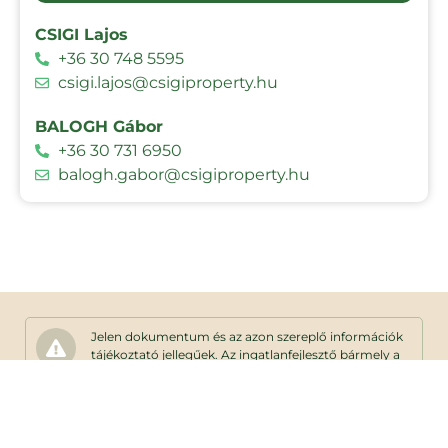
CSIGI Lajos
+36 30 748 5595
csigi.lajos@csigiproperty.hu
BALOGH Gábor
+36 30 731 6950
balogh.gabor@csigiproperty.hu
Jelen dokumentum és az azon szereplő információk
tájékoztató jellegűek. Az ingatlanfejlesztő bármely a
dokumentumhoz képesti eltéréssel kapcsolatban
kötelezettséget vagy felelősséget nem vállal. Az
alaprajzon található bútorok illusztrációk,
felszereltség műszaki leírás szerint.