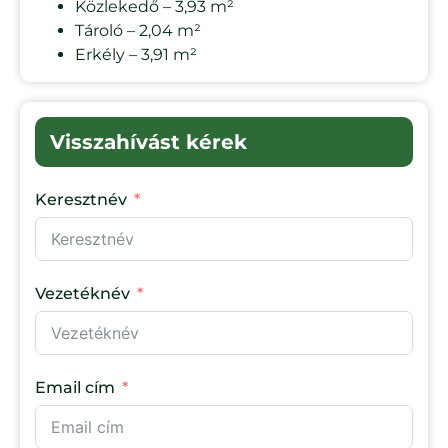
Közlekedő – 3,93 m²
Tároló – 2,04 m²
Erkély – 3,91 m²
Visszahívást kérek
Keresztnév
Vezetéknév
Email cím