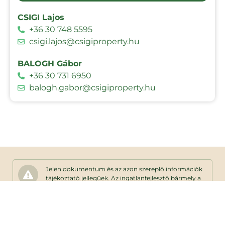
CSIGI Lajos
+36 30 748 5595
csigi.lajos@csigiproperty.hu
BALOGH Gábor
+36 30 731 6950
balogh.gabor@csigiproperty.hu
Jelen dokumentum és az azon szereplő információk
tájékoztató jellegűek. Az ingatlanfejlesztő bármely a
dokumentumhoz képesti eltéréssel kapcsolatban
kötelezettséget vagy felelősséget nem vállal. Az
alaprajzon található bútorok illusztrációk,
felszereltség műszaki leírás szerint.