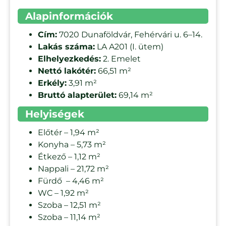
Alapinformációk
Cím:
7020 Dunaföldvár, Fehérvári u. 6–14.
Lakás száma:
LA A201 (I. ütem)
Elhelyezkedés:
2. Emelet
Nettó lakótér:
66,51 m²
Erkély:
3,91 m²
Bruttó alapterület:
69,14 m²
Helyiségek
Előtér – 1,94 m²
Konyha – 5,73 m²
Étkező – 1,12 m²
Nappali – 21,72 m²
Fürdő – 4,46 m²
WC – 1,92 m²
Szoba – 12,51 m²
Szoba – 11,14 m²